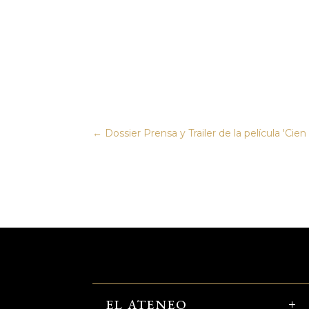
←
Dossier Prensa y Trailer de la película 'Ci
EL ATENEO