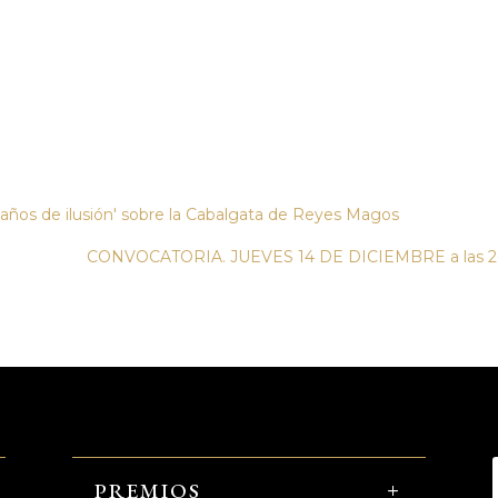
en años de ilusión' sobre la Cabalgata de Reyes Magos
CONVOCATORIA. JUEVES 14 DE DICIEMBRE a las
PREMIOS