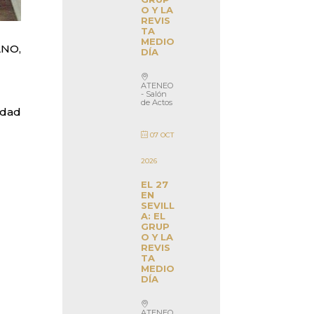
O Y LA
REVIS
TA
MEDIO
ANO,
DÍA
ATENEO
- Salón
de Actos
idad
07 OCT
2026
EL 27
EN
SEVILL
A: EL
GRUP
O Y LA
REVIS
TA
MEDIO
DÍA
ATENEO