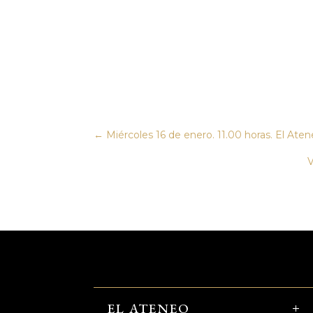
←
Miércoles 16 de enero. 11.00 horas. El Ate
V
EL ATENEO