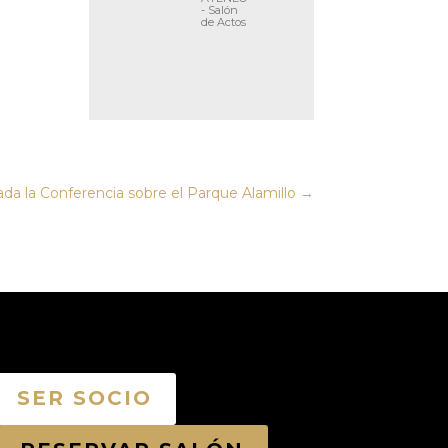
- Salón
de Actos
ada la Conferencia sobre el Parque Alamillo
→
SER SOCIO