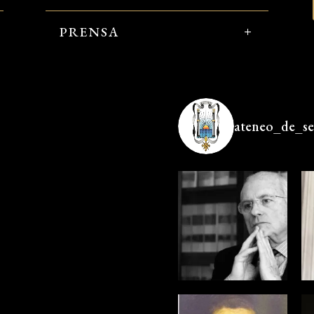
PRENSA
ateneo_de_sev