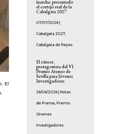
marcha: presentado
el cortejo real de la
Cabalgata 2027
07/07/2026
|
Cabalgata 2027
,
Cabalgata de Reyes
El cáncer,
protagonista del VI
Premio Ateneo de
Sevilla para Jóvenes
Investigadores
o
. El
.
26/06/2026
|
Notas
de Prensa
,
Premio
Jóvenes
Investigadores