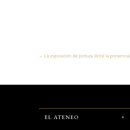
←
La exposición de pintura 'Ante la presencia
EL ATENEO