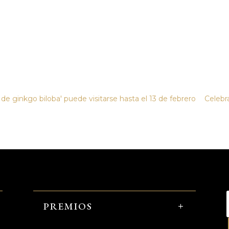
 de ginkgo biloba' puede visitarse hasta el 13 de febrero
Celebr
PREMIOS