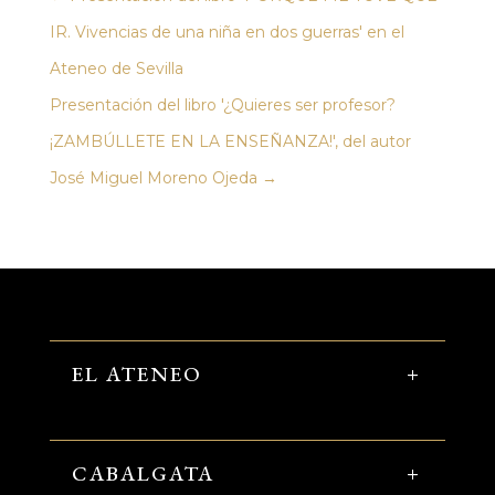
IR. Vivencias de una niña en dos guerras' en el
Ateneo de Sevilla
Presentación del libro '¿Quieres ser profesor?
¡ZAMBÚLLETE EN LA ENSEÑANZA!', del autor
José Miguel Moreno Ojeda
→
EL ATENEO
CABALGATA