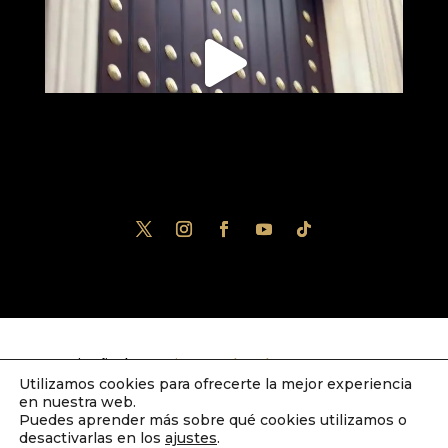
Diseñado por
iNova Cloud
. Una empresa
Utilizamos cookies para ofrecerte la mejor experiencia
de
Grupo Inova
2023© Todos los derechos
en nuestra web.
Puedes aprender más sobre qué cookies utilizamos o
reservados.
Política de Privacidad
|
Aviso
desactivarlas en los
ajustes
.