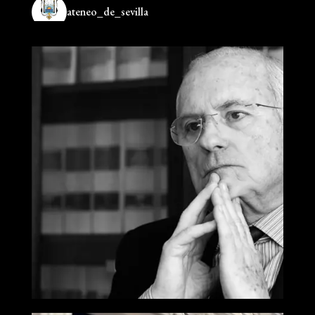
ateneo_de_sevilla