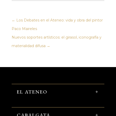
←
Los Debates en el Ateneo: vida y obra del pintor
Paco Maireles
Nuevos soportes artísticos: el girasol, iconografía y
materialidad difusa
→
EL ATENEO
CABALGATA