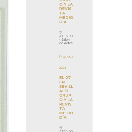
O Y LA
REVIS
TA
MEDIO
DÍA
ATENEO
- Salón
de Actos
07 OCT
2026
EL 27
EN
SEVILL
A: EL
GRUP
O Y LA
REVIS
TA
MEDIO
DÍA
ATENEO