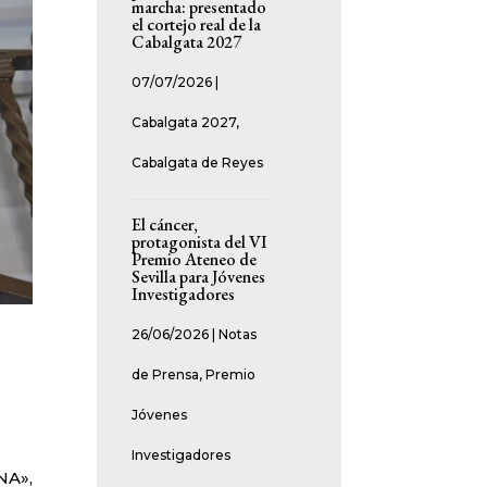
marcha: presentado
el cortejo real de la
Cabalgata 2027
07/07/2026
|
Cabalgata 2027
,
Cabalgata de Reyes
El cáncer,
protagonista del VI
Premio Ateneo de
Sevilla para Jóvenes
Investigadores
26/06/2026
|
Notas
de Prensa
,
Premio
Jóvenes
Investigadores
NA»,