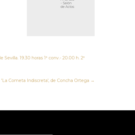
- Salón
de Actos
villa. 19.30 horas 1ª conv.- 20.00 h. 2ª
a 'La Cometa Indiscreta', de Concha Ortega
→