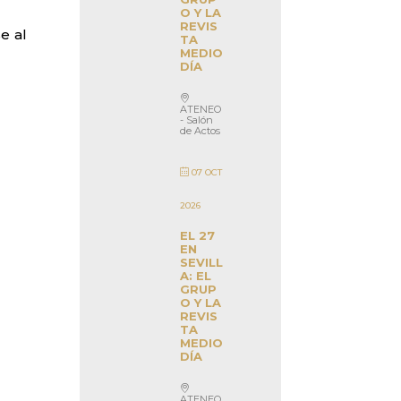
O Y LA
REVIS
e al
TA
MEDIO
DÍA
ATENEO
- Salón
de Actos
07 OCT
2026
EL 27
EN
SEVILL
A: EL
GRUP
O Y LA
REVIS
TA
MEDIO
DÍA
ATENEO