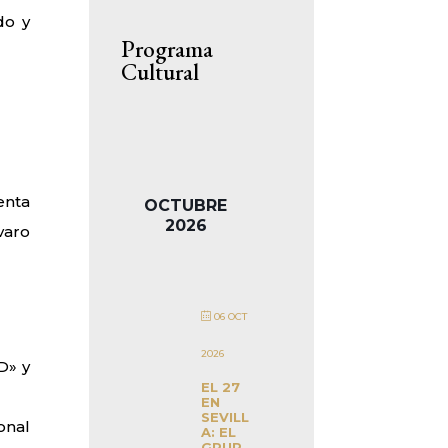
do y
Programa
Cultural
enta
OCTUBRE
2026
varo
06 OCT
2026
D» y
EL 27
EN
SEVILL
onal
A: EL
GRUP