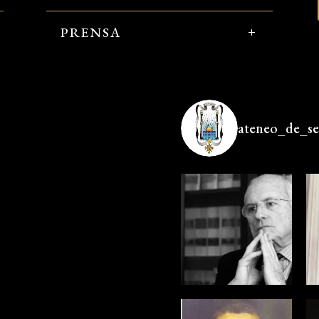
PRENSA
ateneo_de_sev