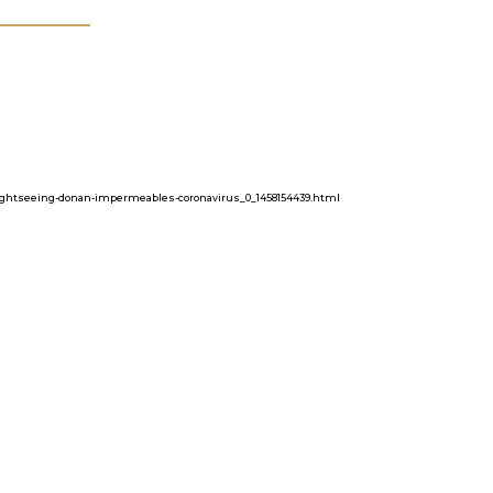
ty-Sightseeing-donan-impermeables-coronavirus_0_1458154439.html