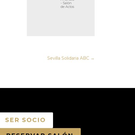
- Salón
de Actos
Sevilla Solidaria ABC
→
SER SOCIO