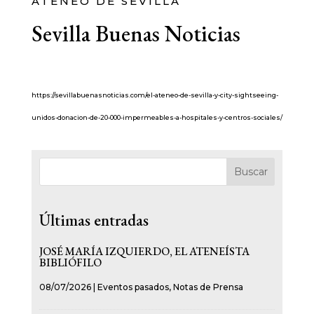
ATENEO DE SEVILLA
Sevilla Buenas Noticias
https://sevillabuenasnoticias.com/el-ateneo-de-sevilla-y-city-sightseeing-
unidos-donacion-de-20-000-impermeables-a-hospitales-y-centros-sociales/
Buscar
Últimas entradas
JOSÉ MARÍA IZQUIERDO, EL ATENEÍSTA
BIBLIÓFILO
08/07/2026
|
Eventos pasados
,
Notas de Prensa