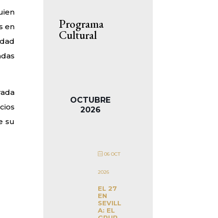
uien
Programa
s en
Cultural
idad
adas
rada
OCTUBRE
cios
2026
e su
06 OCT
2026
EL 27
EN
SEVILL
A: EL
GRUP