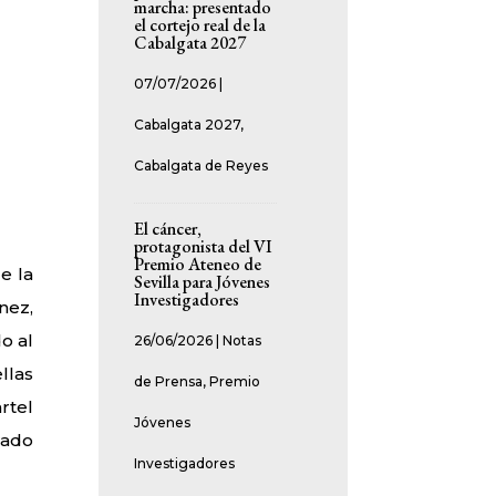
marcha: presentado
el cortejo real de la
Cabalgata 2027
07/07/2026
|
Cabalgata 2027
,
Cabalgata de Reyes
El cáncer,
protagonista del VI
Premio Ateneo de
e la
Sevilla para Jóvenes
Investigadores
nez,
o al
26/06/2026
|
Notas
llas
de Prensa
,
Premio
rtel
Jóvenes
rado
Investigadores