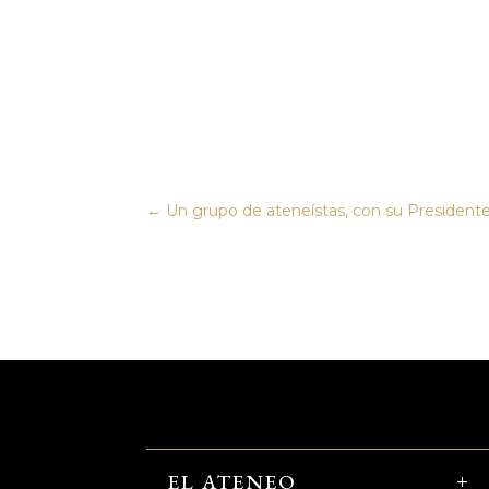
←
Un grupo de ateneístas, con su Presidente
EL ATENEO