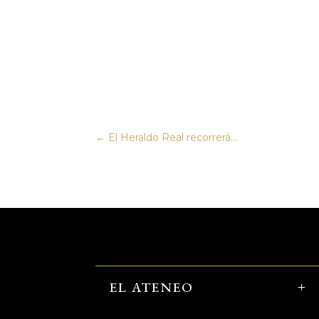
←
El Heraldo Real recorrerá...
EL ATENEO