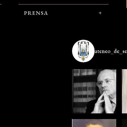
PRENSA
ateneo_de_sev