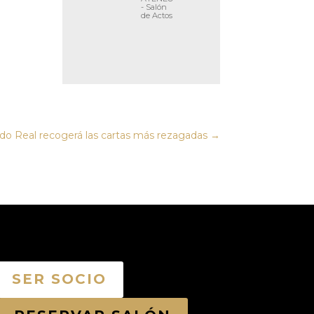
- Salón
de Actos
ldo Real recogerá las cartas más rezagadas
→
SER SOCIO