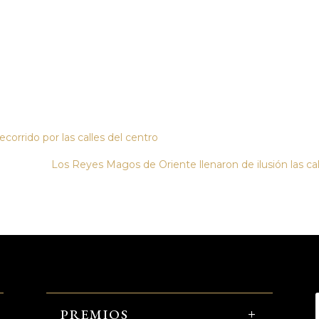
corrido por las calles del centro
Los Reyes Magos de Oriente llenaron de ilusión las cal
PREMIOS