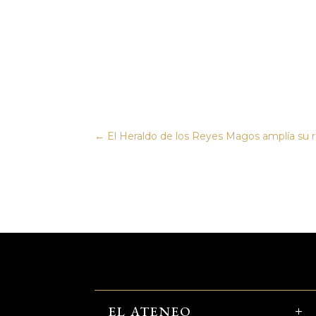
←
El Heraldo de los Reyes Magos amplía su re
EL ATENEO