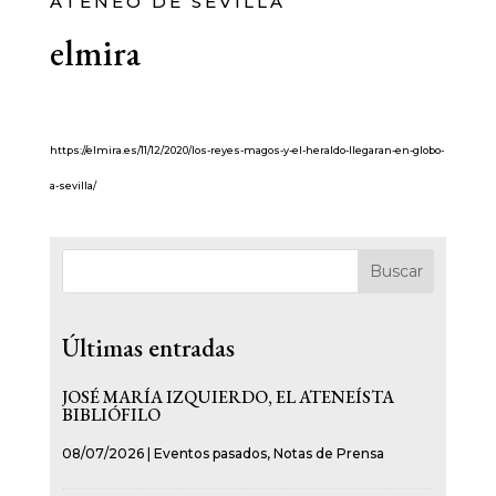
ATENEO DE SEVILLA
elmira
https://elmira.es/11/12/2020/los-reyes-magos-y-el-heraldo-llegaran-en-globo-
a-sevilla/
Buscar
Últimas entradas
JOSÉ MARÍA IZQUIERDO, EL ATENEÍSTA
BIBLIÓFILO
08/07/2026
|
Eventos pasados
,
Notas de Prensa