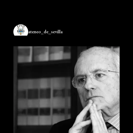
ateneo_de_sevilla