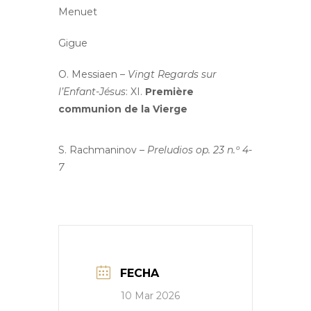
Menuet
Gigue
O. Messiaen –
Vingt Regards sur
l’Enfant-Jésus
: XI.
Première
communion de la Vierge
S. Rachmaninov –
Preludios op. 23 n.º 4-
7
FECHA
10 Mar 2026