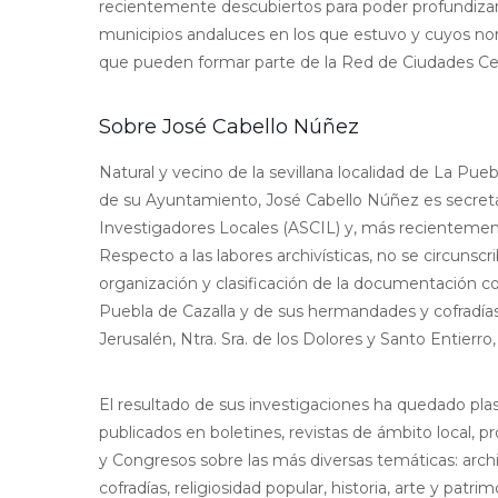
recientemente descubiertos para poder profundizar 
municipios andaluces en los que estuvo y cuyos n
que pueden formar parte de la Red de Ciudades Ce
Sobre José Cabello Núñez
Natural y vecino de la sevillana localidad de La Pueb
de su Ayuntamiento, José Cabello Núñez es secretari
Investigadores Locales (ASCIL) y, más recientement
Respecto a las labores archivísticas, no se circunscr
organización y clasificación de la documentación co
Puebla de Cazalla y de sus hermandades y cofradías:
Jerusalén, Ntra. Sra. de los Dolores y Santo Entierro
El resultado de sus investigaciones ha quedado plas
publicados en boletines, revistas de ámbito local, pr
y Congresos sobre las más diversas temáticas: arc
cofradías, religiosidad popular, historia, arte y patr