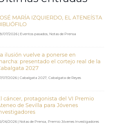
JOSÉ MARÍA IZQUIERDO, EL ATENEÍSTA
BIBLIÓFILO
8/07/2026
|
Eventos pasados
,
Notas de Prensa
a ilusión vuelve a ponerse en
archa: presentado el cortejo real de la
Cabalgata 2027
7/07/2026
|
Cabalgata 2027
,
Cabalgata de Reyes
l cáncer, protagonista del VI Premio
teneo de Sevilla para Jóvenes
nvestigadores
6/06/2026
|
Notas de Prensa
,
Premio Jóvenes Investigadores