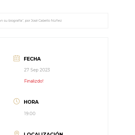
n su biografía”, por José Cabello Núñez
FECHA
27 Sep 2023
Finalizdo!
HORA
19:00
LOCALIZACIÓN