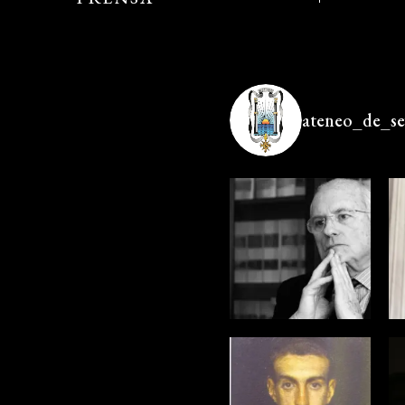
ateneo_de_sev