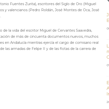
onio Fuentes Zurita), escritores del Siglo de Oro (Miguel
nos y valencianos (Pedro Roldán, José Montes de Oca, José
.
0
io de la vida del escritor Miguel de Cervantes Saavedra,
portación de más de cincuenta documentos nuevos, muchos
des en Andalucía mientras ejercía el cargo de comisario real
L
e las armadas de Felipe II y de las flotas de la carrera de
m
0
E
A
I
2