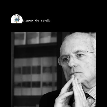
ateneo_de_sevilla