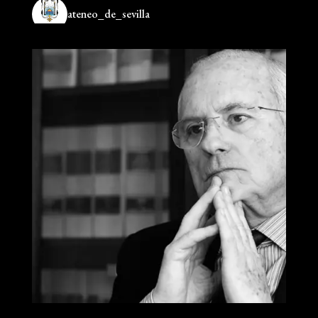
ateneo_de_sevilla