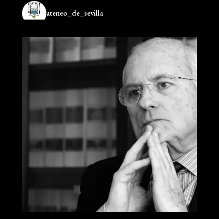
ateneo_de_sevilla