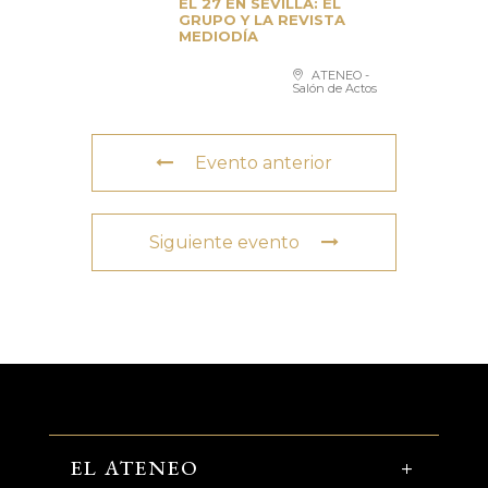
EL 27 EN SEVILLA: EL
GRUPO Y LA REVISTA
MEDIODÍA
ATENEO -
Salón de Actos
Evento anterior
Siguiente evento
EL ATENEO