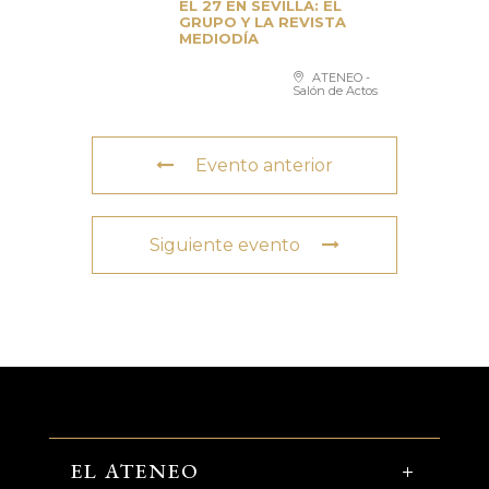
EL 27 EN SEVILLA: EL
GRUPO Y LA REVISTA
MEDIODÍA
ATENEO -
Salón de Actos
Evento anterior
Siguiente evento
EL ATENEO