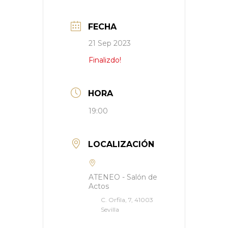
FECHA
21 Sep 2023
Finalizdo!
HORA
19:00
LOCALIZACIÓN
ATENEO - Salón de
Actos
C. Orfila, 7, 41003
Sevilla