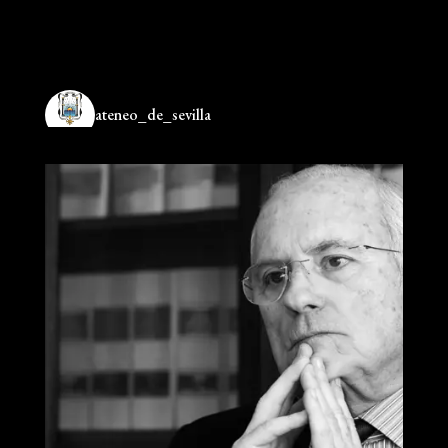
ateneo_de_sevilla