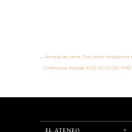
←
Jornada de cierre: Ciclo sobre inteligenci
Conferencia titulada JOSÉ VILLEGAS: PIN
EL ATENEO