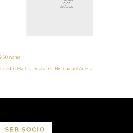
- Salón
de Actos
9.30 horas
tro Martín, Doctor en Historia del Arte
→
SER SOCIO