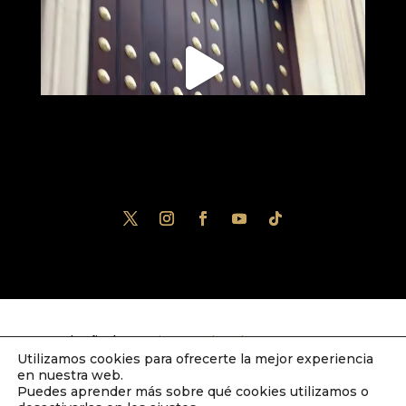
Diseñado por
iNova Cloud
. Una empresa
Utilizamos cookies para ofrecerte la mejor experiencia
de
Grupo Inova
2023© Todos los derechos
en nuestra web.
Puedes aprender más sobre qué cookies utilizamos o
reservados.
Política de Privacidad
|
Aviso