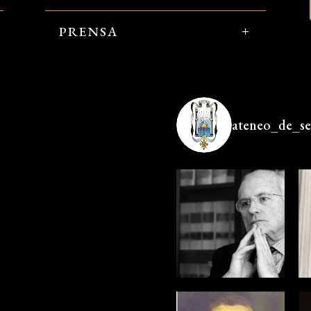
PRENSA
ateneo_de_sev