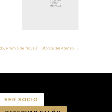
- Salón
de Actos
rdo, Premio de Novela Histórica del Ateneo
→
SER SOCIO