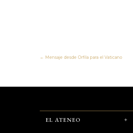
←
Mensaje desde Orfila para el Vaticano
EL ATENEO