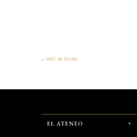
←
ABC de Sevilla
EL ATENEO