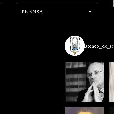
PRENSA
ateneo_de_sev