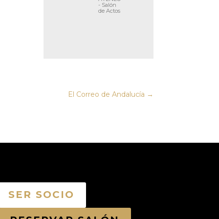
- Salón
de Actos
El Correo de Andalucía
→
SER SOCIO