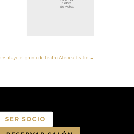
- Salón
de Actos
onstituye el grupo de teatro Atenea Teatro
→
SER SOCIO