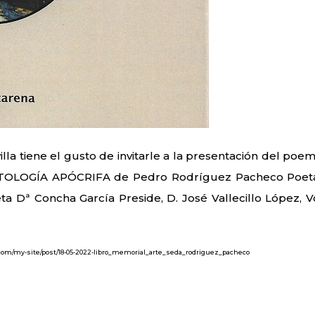
la tiene el gusto de invitarle a la presentación del poem
OLOGÍA APÓCRIFA de Pedro Rodríguez Pacheco Poet
ta Dª Concha García Preside, D. José Vallecillo López, V
e.com/my-site/post/18-05-2022-libro_memorial_arte_seda_rodriguez_pacheco