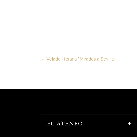
←
Velada literaria "Miradas a Sevilla"
EL ATENEO