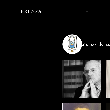
PRENSA
ateneo_de_sev