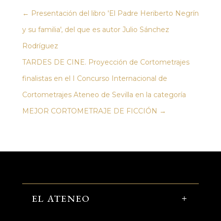
←
Presentación del libro 'El Padre Heriberto Negrín
y su familia', del que es autor Julio Sánchez
Rodríguez
TARDES DE CINE. Proyección de Cortometrajes
finalistas en el I Concurso Internacional de
Cortometrajes Ateneo de Sevilla en la categoría
MEJOR CORTOMETRAJE DE FICCIÓN
→
EL ATENEO