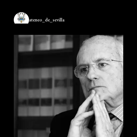
ateneo_de_sevilla