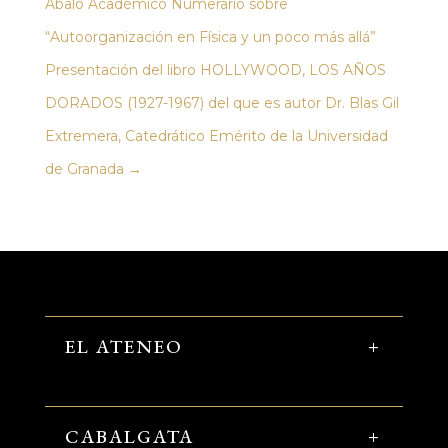
Abalo Académico Numerario sobre
“Autoorganización en Física y un poco más allá”
Presentación del libro HOLLYWOOD, LOS AÑOS
DORADOS (1927-1967) del que es autor Dr. Blas Gil
Extremera, Catedrático Emérito de la Universidad
de Granada
→
EL ATENEO
CABALGATA