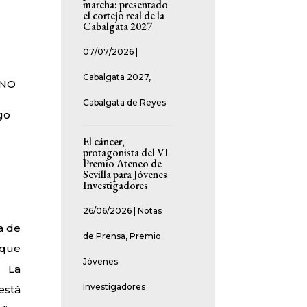
marcha: presentado
el cortejo real de la
Cabalgata 2027
07/07/2026
|
Cabalgata 2027
,
UNO
Cabalgata de Reyes
go
El cáncer,
protagonista del VI
Premio Ateneo de
Sevilla para Jóvenes
Investigadores
26/06/2026
|
Notas
a de
de Prensa
,
Premio
 que
Jóvenes
. La
Investigadores
está