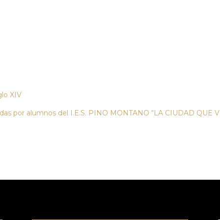
glo XIV
izadas por alumnos del I.E.S. PINO MONTANO “LA CIUDAD QUE VIV