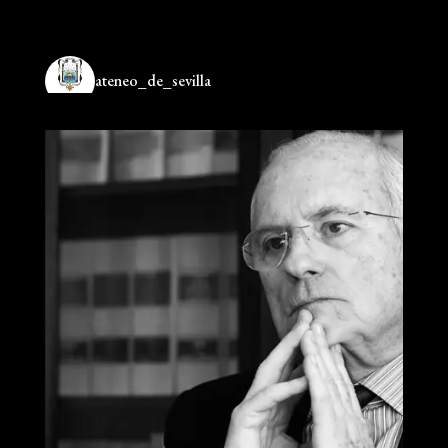
ateneo_de_sevilla