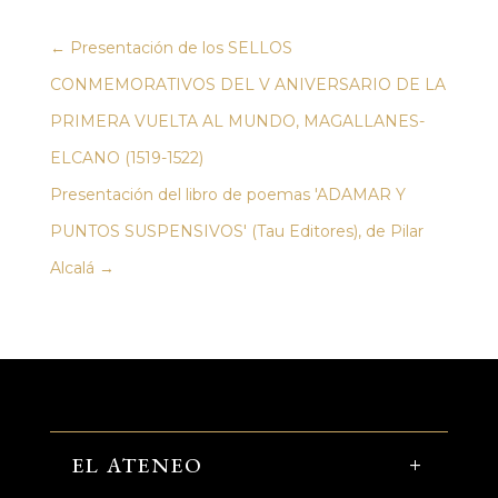
←
Presentación de los SELLOS
CONMEMORATIVOS DEL V ANIVERSARIO DE LA
PRIMERA VUELTA AL MUNDO, MAGALLANES-
ELCANO (1519-1522)
Presentación del libro de poemas 'ADAMAR Y
PUNTOS SUSPENSIVOS' (Tau Editores), de Pilar
Alcalá
→
EL ATENEO