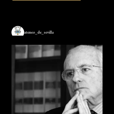
ateneo_de_sevilla