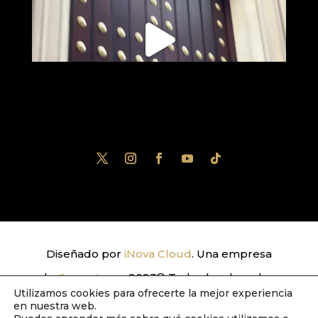
Diseñado por
iNova Cloud
. Una empresa
de
Grupo Inova
2023© Todos los derechos
Utilizamos cookies para ofrecerte la mejor experiencia
reservados.
Política de Privacidad
|
Aviso
en nuestra web.