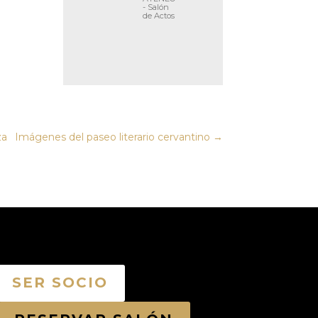
- Salón
de Actos
za
Imágenes del paseo literario cervantino
→
SER SOCIO