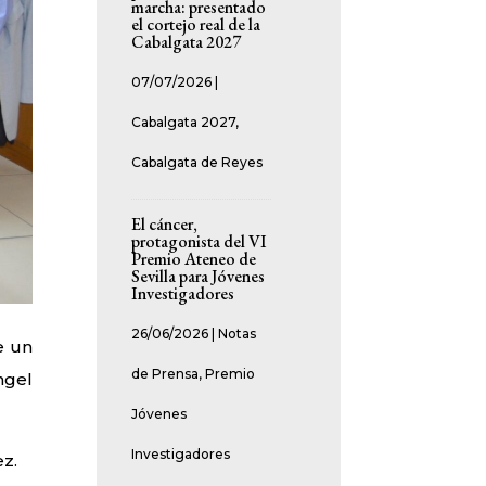
marcha: presentado
el cortejo real de la
Cabalgata 2027
07/07/2026
|
Cabalgata 2027
,
Cabalgata de Reyes
El cáncer,
protagonista del VI
Premio Ateneo de
Sevilla para Jóvenes
Investigadores
26/06/2026
|
Notas
e un
de Prensa
,
Premio
ngel
Jóvenes
Investigadores
z.