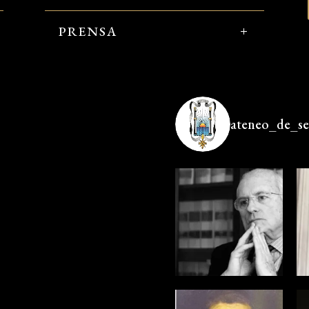
PRENSA
ateneo_de_sev