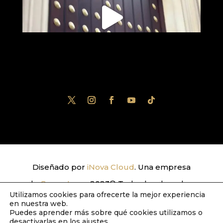
Diseñado por
iNova Cloud
. Una empresa
de
Grupo Inova
2023© Todos los derechos
Utilizamos cookies para ofrecerte la mejor experiencia
reservados.
Política de Privacidad
|
Aviso
en nuestra web.
Puedes aprender más sobre qué cookies utilizamos o
Legal
|
Política de Cookies
desactivarlas en los
ajustes
.