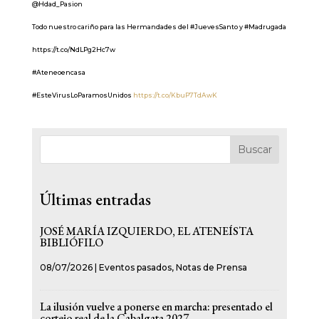
@Hdad_Pasion
Todo nuestro cariño para las Hermandades del #JuevesSanto y #Madrugada
https://t.co/NdLPg2Hc7w
#Ateneoencasa
#EsteVirusLoParamosUnidos
https://t.co/KbuP7TdAwK
Buscar
Últimas entradas
JOSÉ MARÍA IZQUIERDO, EL ATENEÍSTA
BIBLIÓFILO
08/07/2026
|
Eventos pasados
,
Notas de Prensa
La ilusión vuelve a ponerse en marcha: presentado el
cortejo real de la Cabalgata 2027