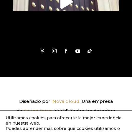
Diseñado por
iNova Cloud
. Una empresa
de
Grupo Inova
2023© Todos los derechos
Utilizamos cookies para ofrecerte la mejor experiencia
reservados.
Política de Privacidad
|
Aviso
en nuestra web.
Puedes aprender más sobre qué cookies utilizamos o
Legal
|
Política de Cookies