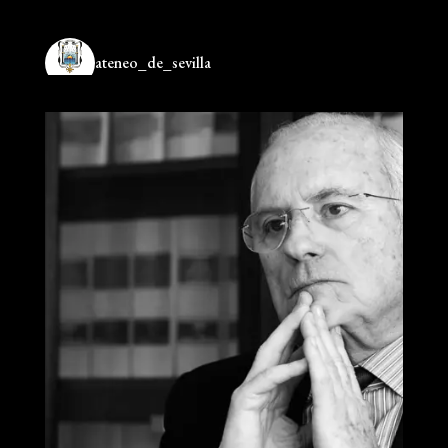
ateneo_de_sevilla