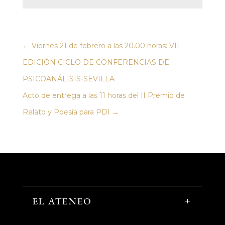
←
Viernes 21 de febrero a las 20.00 horas: VII
EDICIÓN CICLO DE CONFERENCIAS DE
PSICOANÁLISIS-SEVILLA
Acto de entrega a las 11 horas del II Premio de
Relato y Poesía para PDI
→
EL ATENEO