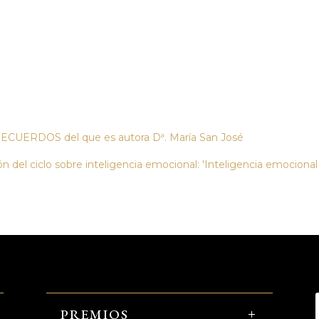
ECUERDOS del que es autora Dª. María San José
ón del ciclo sobre inteligencia emocional: 'Inteligencia emocional 
PREMIOS