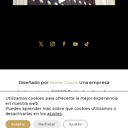
Diseñado por
iNova Cloud
. Una empresa
de
Grupo Inova
2023© Todos los derechos
Utilizamos cookies para ofrecerte la mejor experiencia
reservados.
Política de Privacidad
|
Aviso
en nuestra web.
Puedes aprender más sobre qué cookies utilizamos o
Legal
|
Política de Cookies
desactivarlas en los
ajustes
.
Aceptar
Rechazar
Ajustes