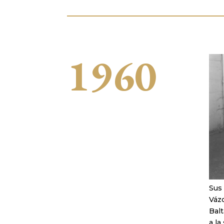
1960
Sus
Vázq
Balt
a la