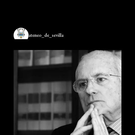
ateneo_de_sevilla