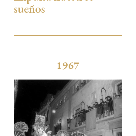
sueños
1967