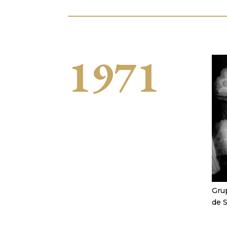
1971
Grup
de S