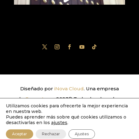
Diseñado por
iNova Cloud
. Una empresa
de
Grupo Inova
2023© Todos los derechos
Utilizamos cookies para ofrecerte la mejor experiencia
reservados.
Política de Privacidad
|
Aviso
en nuestra web.
Puedes aprender más sobre qué cookies utilizamos o
Legal
|
Política de Cookies
desactivarlas en los
ajustes
.
Aceptar
Rechazar
Ajustes