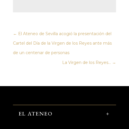
←
El Ateneo de Sevilla acogió la presentación del
Cartel del Día de la Virgen de los Reyes ante más
de un centenar de personas
La Virgen de los Reyes...
→
EL ATENEO