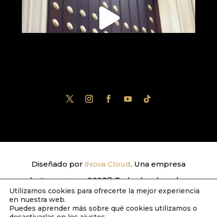
Diseñado por
iNova Cloud
. Una empresa
de
Grupo Inova
2023© Todos los derechos
Utilizamos cookies para ofrecerte la mejor experiencia
reservados.
Política de Privacidad
|
Aviso
en nuestra web.
Puedes aprender más sobre qué cookies utilizamos o
Legal
|
Política de Cookies