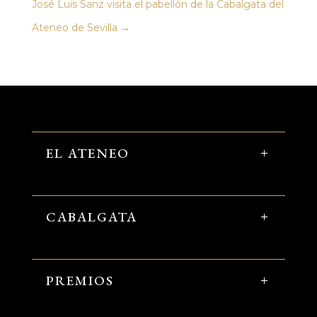
José Luis Sanz visita el pabellón de la Cabalgata del
Ateneo de Sevilla
→
EL ATENEO
CABALGATA
PREMIOS