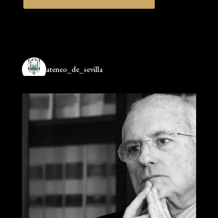
ateneo_de_sevilla