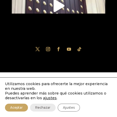
Utilizamos cookies para ofrecerte la mejor experiencia
Diseñado por
iNova Cloud
. Una empresa
en nuestra web.
de
Grupo Inova
2023© Todos los derechos
Puedes aprender más sobre qué cookies utilizamos o
desactivarlas en los
ajustes
.
reservados.
Política de Privacidad
|
Aviso
Aceptar
Rechazar
Ajustes
Legal
|
Política de Cookies