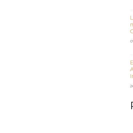
L
m
0
E
A
I
2