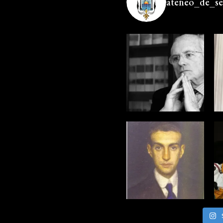
ateneo_de_sev